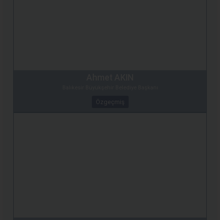
Ahmet AKIN
Balıkesir Büyükşehir Belediye Başkanı
Özgeçmiş