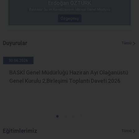
Erdoğan ÖZTÜRK
Balıkesir Su ve Kanalizasyon İdaresi Genel Müdürü
Özgeçmiş
Duyurular
Tümü
30.06.2026
BASKİ Genel Müdürlüğü Haziran Ayı Olağanüstü
Genel Kurulu 2.Birleşimi Toplantı Daveti 2026
Eğitimlerimiz
Tümü