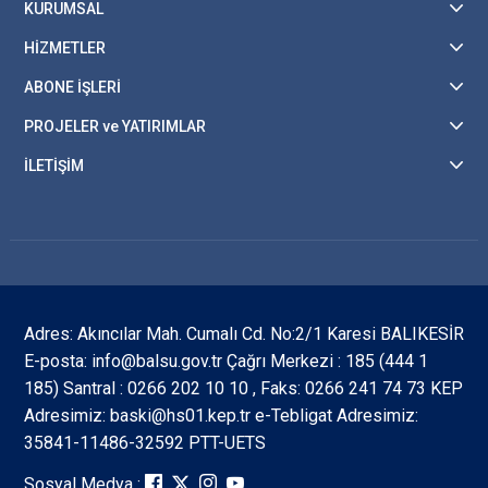
KURUMSAL
HİZMETLER
ABONE İŞLERİ
PROJELER ve YATIRIMLAR
İLETİŞİM
Adres: Akıncılar Mah. Cumalı Cd. No:2/1 Karesi BALIKESİR
E-posta: info@balsu.gov.tr Çağrı Merkezi : 185 (444 1
185) Santral : 0266 202 10 10 , Faks: 0266 241 74 73 KEP
Adresimiz: baski@hs01.kep.tr e-Tebligat Adresimiz:
35841-11486-32592 PTT-UETS
Sosyal Medya :