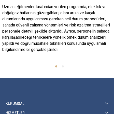
Uzman
eğitmenler
tarafından
verilen
programda
;
elektrik
ve
doğalgaz
hatlarının
güzergâhları
,
olası
arıza
ve
kaçak
durumlarında
uygulanması
gereken
acil
durum
prosedürleri
,
sahada
güvenli
çalışma
yöntemleri
ve
risk
azaltma
stratejileri
personele
detaylı
şekilde
aktarıldı
.
Ayrıca
,
personelin
sahada
karşılaşabileceği
tehlikelere
yönelik
örnek
durum
analizleri
yapıldı
ve
doğru
müdahale
teknikleri
konusunda
uygulamalı
bilgilendirmeler
gerçekleştirildi
.
KURUMSAL
HİZMETLER