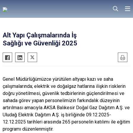
Alt Yapı Çalışmalarında İş
Sağlığı ve Güvenliği 2025
Genel
Müdürlüğümüzce
yürütülen
altyapı
kazı
ve
saha
çalışmalarında
;
elektrik
ve
doğalgaz
hatlarına
ilişkin
risklerin
doğru
yönetilmesi
,
güvenlik
tedbirlerinin
güçlendirilmesi
ve
sahada
görev
yapan
personelimizin
farkındalık
düzeyinin
artırılması
amacıyla
AKSA
Balıkesir
Doğal
Gaz
Dağıtım
A.Ş.
ve
Uludağ
Elektrik
Dağıtım
A.Ş.
iş
birliğinde
09.12.2025-
12.12.2025
tarihleri
arasında
265
personelin
katılımı
ile
eğitim
programı
düzenlenmiştir
.