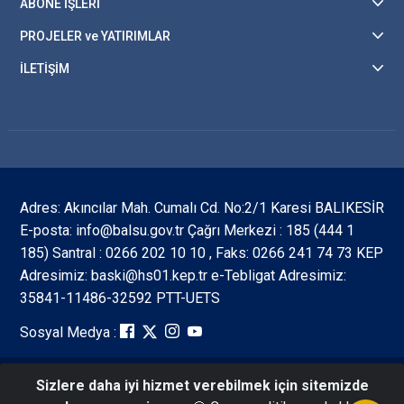
ABONE İŞLERİ
PROJELER ve YATIRIMLAR
İLETİŞİM
Adres: Akıncılar Mah. Cumalı Cd. No:2/1 Karesi BALIKESİR
E-posta: info@balsu.gov.tr Çağrı Merkezi : 185 (444 1
185) Santral : 0266 202 10 10 , Faks: 0266 241 74 73 KEP
Adresimiz: baski@hs01.kep.tr e-Tebligat Adresimiz:
35841-11486-32592 PTT-UETS
Sosyal Medya :
Sizlere daha iyi hizmet verebilmek için sitemizde
Tüm Hakları Saklıdır ©2026 Balıkesir Su ve Kanalizasyon