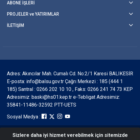
ABONE İŞLERİ
PROJELER ve YATIRIMLAR
İLETİŞİM
Adres: Akıncılar Mah. Cumalı Cd. No:2/1 Karesi BALIKESİR
E-posta: info@balsu.gov.tr Çağrı Merkezi : 185 (444 1
185) Santral : 0266 202 10 10 , Faks: 0266 241 74 73 KEP
Adresimiz: baski@hs01.kep.tr e-Tebligat Adresimiz:
35841-11486-32592 PTT-UETS
Sosyal Medya :
Sizlere daha iyi hizmet verebilmek için sitemizde
Tüm Hakları Saklıdır ©2026 Balıkesir Su ve Kanalizasyon