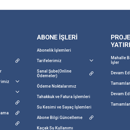
ABONE İŞLERİ
PROJE
YATIR
Abonelik İşlemleri
Mahalle B
Tarifelerimiz
İşler
r
Sanal Şube(Online
Devam Ede
Ödemeler)
rimiz
Tamamlan
Ödeme Noktalarımız
Devam Ede
Tahakkuk ve Fatura İşlemleri
Tamamlana
Su Kesimi ve Sayaç İşlemleri
ulama
Abone Bilgi Güncelleme
Kaçak Su Kullanımı