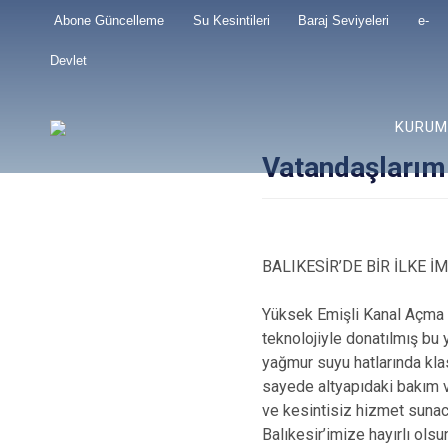
Abone Güncelleme
Su Kesintileri
Baraj Seviyeleri
e-
Devlet
KURUM
Vatandaşlarımız
BALIKESİR’DE BİR İLKE İ
Yüksek Emişli Kanal Açma 
teknolojiyle donatılmış bu 
yağmur suyu hatlarında kla
sayede altyapıdaki bakım v
ve kesintisiz hizmet suna
Balıkesir’imize hayırlı olsu