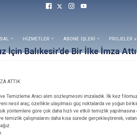
SAL
HİZMETLER
ABONE İŞLERİ
PROJELER v
 İçin Balıkesir'de Bir İlke İmza Att
MZA ATTIK
ve Temizleme Aracı alım sözleşmesini imzaladık. İlk kez filomuz
yeni nesil araç; özellikle ulaşılması güç noktalarda ve yoğun biri
sik yöntemlere göre çok daha hızlı ve etkili temizlik yapılmasına
e temizlik çalışmalarını daha kısa sürede gerçekleştirerek, vatan
cağız.
n